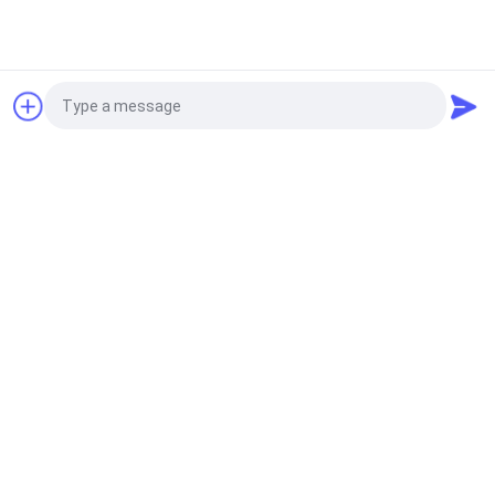
Quote request suatu
Photo
Video Call
Audio Call