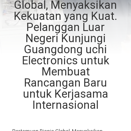
Global, Menyaksikan
PABRIK
Kekuatan yang Kuat.
KONTROL
Pelanggan Luar
KUALITAS
Negeri Kunjungi
Guangdong uchi
HUBUNGI
Electronics untuk
KAMI
Membuat
BERITA
Rancangan Baru
untuk Kerjasama
PERMINTAAN
Internasional
PENAWARAN
SITEMAP