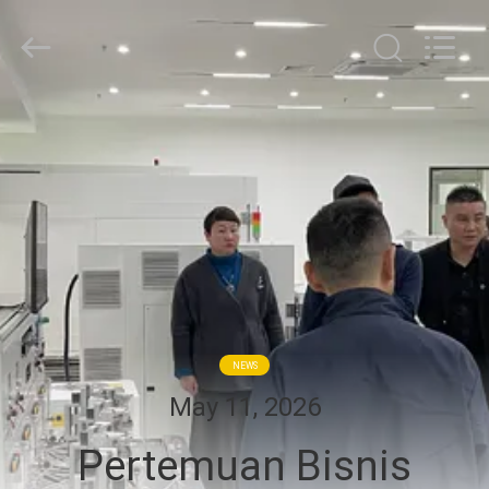
Guangdong
Uchi
Electronics
Co.,Ltd.
All
Rights
Reserved.
RUMAH
PRODUK
PERTUNJUKAN
VR
TENTANG
NEWS
KAMI
May 11, 2026
Pertemuan Bisnis
TUR