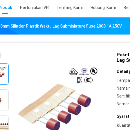
Produk
Pertunjukan VR
Tentang Kami
Hubungi Kami
Ber
8mm Silinder Plastik Waktu Lag Subminiature Fuse 2008 1A 250V
Paket
Lag S
Detail
Tempat
Nama 
Sertifik
Nomor 
Syarat
Kuanti