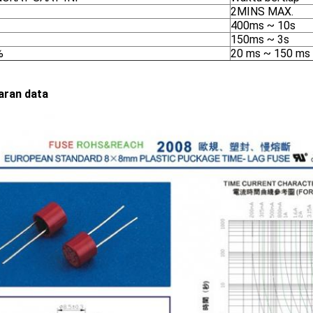
2MINS MAX.
400ms ~ 10s
150ms ~ 3s
%
20 ms ~ 150 ms
ran data