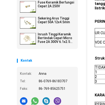
Fuse Keramik Berfungsi
tangg
Cepat 2A 250V
listrik
Sekering Arus Tinggi
PERI
Cepat 50A 12x4.5mm
UR C
Inrush Tinggi Keramik
Bertindak Cepat Micro
Fuse 2A 300V 6.1x2.5
VDE 
Mm SSF1200
Struk
Kontak
TIDAK
1
Kontak:
Anna
2
Tel:
86-0769-86183707
3
Faks:
86-769-85625751
KARA
PERI