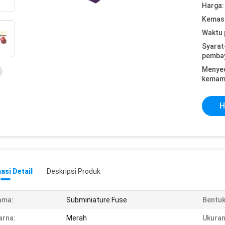
Harga:
Kemasa
Waktu 
Syarat
pemba
Menye
kemam
H
asi Detail
Deskripsi Produk
ama:
Subminiature Fuse
Bentuk
arna:
Merah
Ukuran