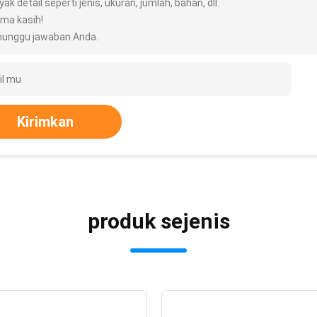
ak detail seperti jenis, ukuran, jumlah, bahan, dll.
ima kasih!
unggu jawaban Anda.
Kirimkan
produk sejenis