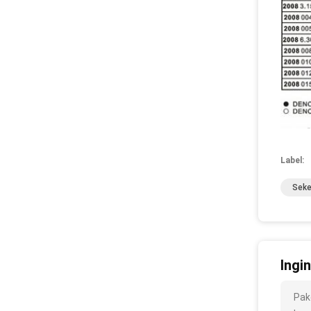
Label:
Seke
Ingi
Pak