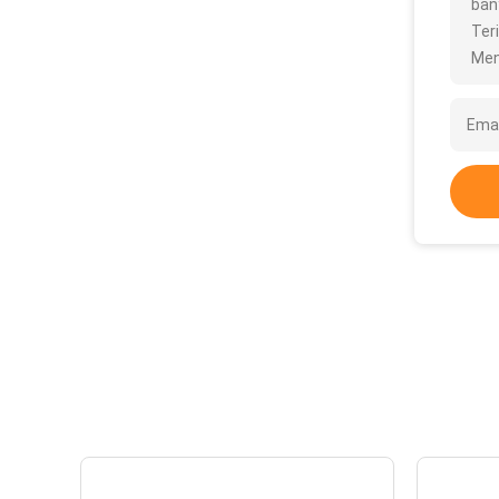
bany
Ter
Men