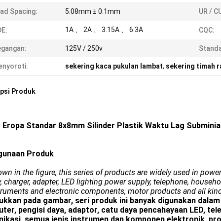
ad Spacing:
5.08mm ± 0.1mm
UR / C
1A 、 2A 、 3.15A 、 6.3A
E:
CQC:
egangan:
125V / 250v
Standa
nyoroti:
sekering kaca pukulan lambat
,
sekering timah r
psi Produk
 Eropa Standar 8x8mm Silinder Plastik Waktu Lag Subminia
gunaan Produk
wn in the figure, this series of products are widely used in pow
, charger, adapter, LED lighting power supply, telephone, househ
truments and electronic components, motor products and all kin
jukkan pada gambar, seri produk ini banyak digunakan dalam 
ter, pengisi daya, adaptor, catu daya pencahayaan LED, tel
ikasi, semua jenis instrumen dan komponen elektronik, pr