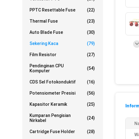
PPTC Resettable Fuse
(22)
Thermal Fuse
(23)
Auto Blade Fuse
(30)
Sekering Kaca
(79)
Film Resistor
(27)
Pendinginan CPU
(54)
Komputer
CDS Sel Fotokonduktif
(16)
Potensiometer Presisi
(56)
Kapasitor Keramik
(25)
Inform
Kumparan Pengisian
(24)
Nirkabel
N
Cartridge Fuse Holder
(28)
W