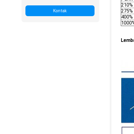
210%
275%
Kontak
400%
1000
Lemba