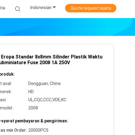
Indonesian
ita
Quote request suatu
 Eropa Standar 8x8mm Silinder Plastik Waktu
ubminiature Fuse 2008 1A 250V
 produk:
 asal:
Dongguan, China
merek:
HD
asi:
UL,CQC,CCC,VDE,KC
model:
2008
-syarat pembayaran & pengiriman:
tas min Order:
20000PCS