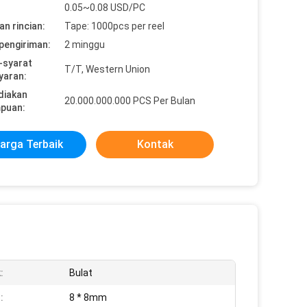
0.05~0.08 USD/PC
n rincian:
Tape: 1000pcs per reel
pengiriman:
2 minggu
-syarat
T/T, Western Union
yaran:
diakan
20.000.000.000 PCS Per Bulan
puan:
arga Terbaik
Kontak
:
Bulat
:
8 * 8mm