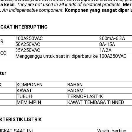
a kecil.
They are not used in all kinds of electrical products.
Mer
.
An indispensable component.
Komponen yang sangat diperl
NGKAT INTERRUPTING
100A250VAC
200mA-6.3A
UR
50A250VAC
8A-15A
35A250VAC
1A.2A
CCC
Mengganggu untuk saat ini diperbarui ke 100A250VAC
tur
.
KOMPONEN
BAHAN
KAWAT
PADAM
TUBUH
TERMOPLASTIK
MEMIMPIN
KAWAT TEMBAGA TINNED
KTERISTIK LISTRIK
NGKAT SAAT INI
Waktu bertiup