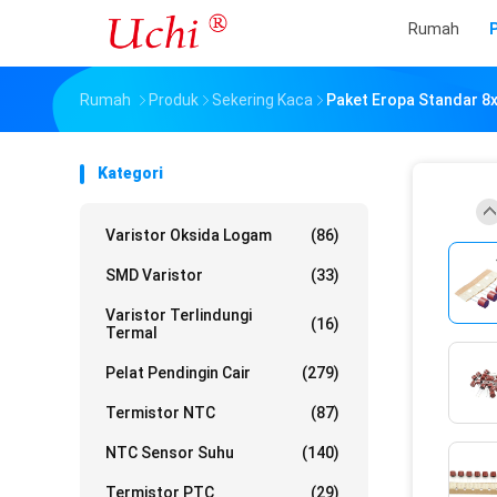
Rumah
Rumah
Produk
Sekering Kaca
Paket Eropa Standar 8x
Kategori
Varistor Oksida Logam
(86)
SMD Varistor
(33)
Varistor Terlindungi
(16)
Termal
Pelat Pendingin Cair
(279)
Termistor NTC
(87)
NTC Sensor Suhu
(140)
Termistor PTC
(29)