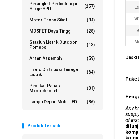
Perangkat Perlindungan
(257)
Le
Surge SPD
VD
Motor Tanpa Sikat
(34)
T
MOSFET Daya Tinggi
(28)
Me
Stasiun Listrik Outdoor
(18)
Portabel
Deskri
Anten Assembly
(59)
Trafo Distribusi Tenaga
(64)
Listrik
Paket
Penukar Panas
(31)
Microchannel
Peng
Lampu Depan Mobil LED
(36)
As sho
supply
of ins
Produk Terbaik
ditun
kompu
komun