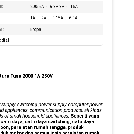
200mA ～ 6.3A 8A ～ 15A
UR:
1A 、 2A 、 3.15A 、 6.3A
r:
Eropa
adial
ture Fuse 2008 1A 250V
er supply, switching power supply, computer power
old appliances, communication products, all kinds
ds of small household appliances.
Seperti yang
catu daya, catu daya switching, catu daya
epon, peralatan rumah tangga, produk
oduk motor dan semua jenis peralatan rumah