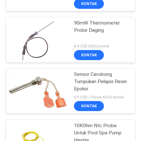
KONTAK
90mW Thermometer
Probe Daging
6-9 US$ MOQ:komik
KONTAK
Sensor Cerobong
Tumpukan Pelapis Resin
Epoksi
6-9 USD / Pieces MOQ:komik
KONTAK
10KOhm Ntc Probe
Untuk Pool Spa Pump
Heater