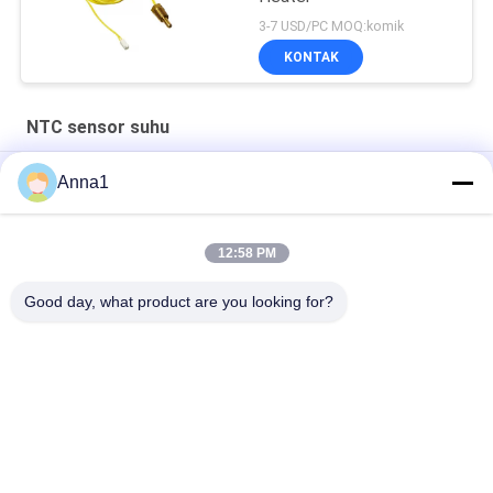
3-7 USD/PC MOQ:komik
KONTAK
NTC sensor suhu
CWF5 Kuningan Hex Thread Incar NTC Sensor Suhu 8KOHM 1%
Anna1
Untuk Modul Kontrol Suhu Otomatis
Sensor Suhu NTC Kustom PT101 Cocok Untuk Rumah Pintar
12:58 PM
PT100 NTC Sensor Suhu Cocok Untuk Laptop Komputer
Good day, what product are you looking for?
Bad Request
Semua
Varistor Oksida 
SMD Varistor
Logam
Varistor Terlindungi 
Pelat Pendingin Cair