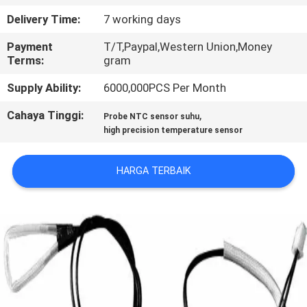
PABRIK
Delivery Time:
7 working days
Payment
T/T,Paypal,Western Union,Money
KONTROL
Terms:
gram
KUALITAS
Supply Ability:
6000,000PCS Per Month
Cahaya Tinggi:
,
HUBUNGI
Probe NTC sensor suhu
high precision temperature sensor
KAMI
HARGA TERBAIK
BERITA
PERMINTAAN
PENAWARAN
SITEMAP