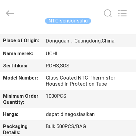
Guangdong
Uchi
Electronics
Co.,Ltd.
All
NTC sensor suhu
Rights
Reserved.
RUMAH
Place of Origin:
Dongguan，Guangdong,China
PRODUK
Nama merek:
UCHI
Sertifikasi:
ROHS,SGS
PERTUNJUKAN
Model Number:
Glass Coated NTC Thermistor
VR
Housed In Protection Tube
Minimum Order
1000PCS
TENTANG
Quantity:
KAMI
Harga:
dapat dinegosiasikan
Packaging
Bulk 500PCS/BAG
TUR
Details: