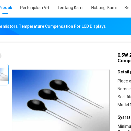
Produk
Pertunjukan VR
Tentang Kami
Hubungi Kami
Ber
rmistors Temperature Compensation For LCD Displays
0.5W 
Compe
Detail
Place o
Nama 
Sertifik
Model 
Syarat
Minim