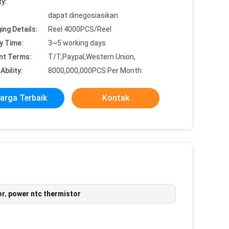
ty:
dapat dinegosiasikan
ing Details:
Reel 4000PCS/Reel
y Time:
3~5 working days
nt Terms:
T/T,Paypal,Western Union,
Ability:
8000,000,000PCS Per Month
arga Terbaik
Kontak
or
,
power ntc thermistor