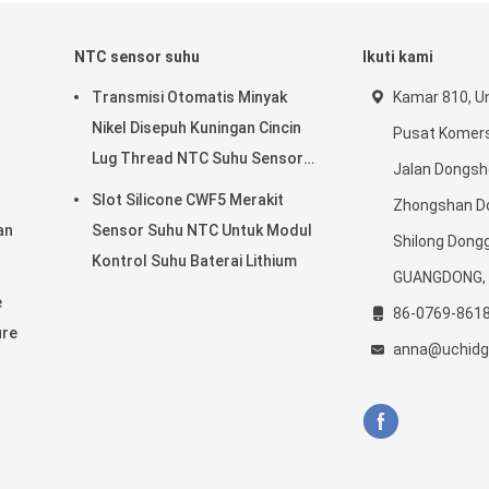
NTC sensor suhu
Ikuti kami
Transmisi Otomatis Minyak
Kamar 810, Un
Nikel Disepuh Kuningan Cincin
Pusat Komersi
Lug Thread NTC Suhu Sensor
Jalan Dongsh
50KOHM
Slot Silicone CWF5 Merakit
Zhongshan Do
an
Sensor Suhu NTC Untuk Modul
Shilong Dong
Kontrol Suhu Baterai Lithium
GUANGDONG, 
e
86-0769-861
ure
anna@uchidg