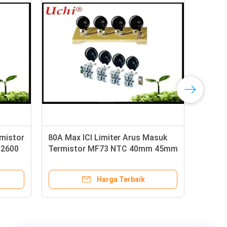
rmistor
80A Max ICI Limiter Arus Masuk
Pen
B2600
Termistor MF73 NTC 40mm 45mm
Gla
50mm Untuk Power Supply UPS
Ter
Harga Terbaik