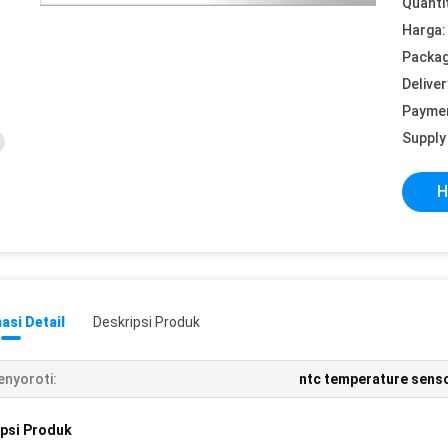
Quanti
Harga:
Packag
Deliver
Payme
Supply 
H
asi Detail
Deskripsi Produk
nyoroti:
ntc temperature sens
psi Produk