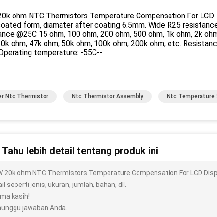
20k ohm NTC Thermistors Temperature Compensation For LCD Disp
 coated form, diamater after coating 6.5mm. Wide R25 resistanc
tance @25C 15 ohm, 100 ohm, 200 ohm, 500 ohm, 1k ohm, 2k ohm
30k ohm, 47k ohm, 50k ohm, 100k ohm, 200k ohm, etc. Resistan
Operating temperature: -55C--
r Ntc Thermistor
Ntc Thermistor Assembly
Ntc Temperature 
n Tahu lebih detail tentang produk ini
W 20k ohm NTC Thermistors Temperature Compensation For LCD Displ
il seperti jenis, ukuran, jumlah, bahan, dll.
ima kasih!
unggu jawaban Anda.