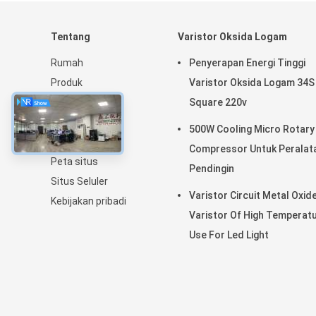
Tentang
Varistor Oksida Logam
Rumah
Penyerapan Energi Tinggi
Produk
Varistor Oksida Logam 34S
Pertunjukan VR
Square 220v
Tentang kami
500W Cooling Micro Rotary
Berita
Compressor Untuk Peralat
Peta situs
Pendingin
Situs Seluler
Varistor Circuit Metal Oxid
Kebijakan pribadi
Varistor Of High Temperat
Use For Led Light