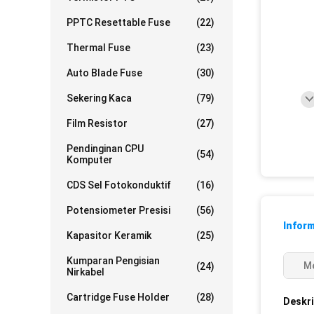
PPTC Resettable Fuse
(22)
Thermal Fuse
(23)
Auto Blade Fuse
(30)
Sekering Kaca
(79)
Film Resistor
(27)
Pendinginan CPU
(54)
Komputer
CDS Sel Fotokonduktif
(16)
Potensiometer Presisi
(56)
Inform
Kapasitor Keramik
(25)
Kumparan Pengisian
Me
(24)
Nirkabel
Cartridge Fuse Holder
(28)
Deskri