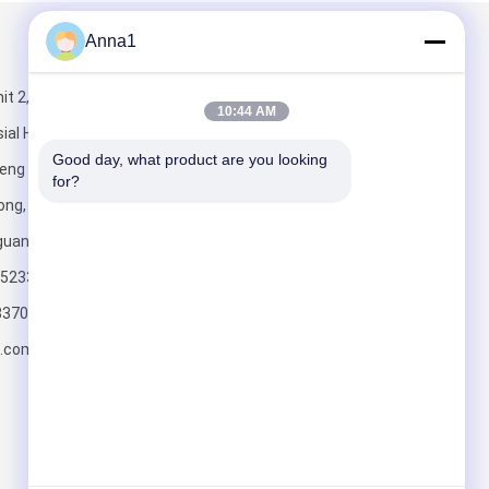
Anna1
Kirimkan Kami
it 2, Gedung 5,
10:44 AM
al Huixing,
Good day, what product are you looking 
eng No.1,
for?
ng, Kota
guan,
Kirim
523326 CN
83707
.com