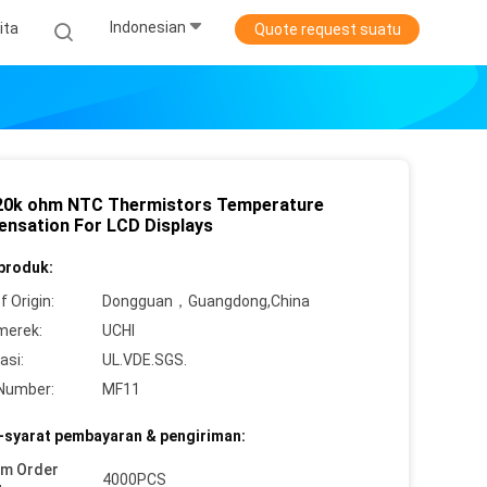
Indonesian
ita
Quote request suatu
20k ohm NTC Thermistors Temperature
nsation For LCD Displays
 produk:
f Origin:
Dongguan，Guangdong,China
merek:
UCHI
asi:
UL.VDE.SGS.
Number:
MF11
-syarat pembayaran & pengiriman:
um Order
4000PCS