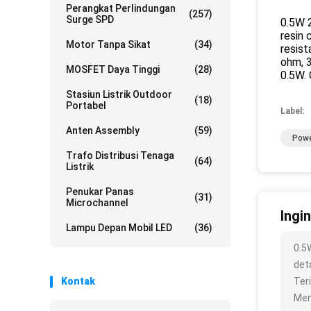
Perangkat Perlindungan
(257)
Surge SPD
0.5W 
resin
Motor Tanpa Sikat
(34)
resis
ohm, 
MOSFET Daya Tinggi
(28)
0.5W. 
Stasiun Listrik Outdoor
(18)
Portabel
Label:
Anten Assembly
(59)
Powe
Trafo Distribusi Tenaga
(64)
Listrik
Penukar Panas
(31)
Microchannel
Ingi
Lampu Depan Mobil LED
(36)
0.5
deta
Kontak
Ter
Men