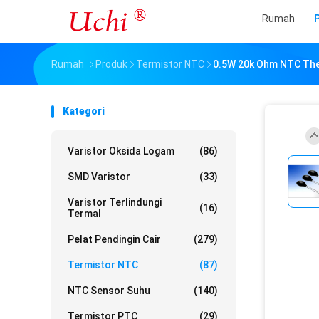
Rumah
Rumah
Produk
Termistor NTC
0.5W 20k Ohm NTC The
Kategori
Varistor Oksida Logam
(86)
SMD Varistor
(33)
Varistor Terlindungi
(16)
Termal
Pelat Pendingin Cair
(279)
Termistor NTC
(87)
NTC Sensor Suhu
(140)
Termistor PTC
(29)