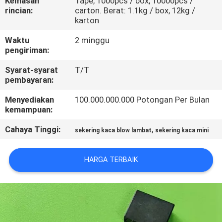
Kemasan
Tape, 1000pcs / box, 10000pcs /
PABRIK
rincian:
carton. Berat: 1.1kg / box, 12kg /
karton
KONTROL
Waktu
2 minggu
pengiriman:
KUALITAS
Syarat-syarat
T/T
pembayaran:
HUBUNGI
Menyediakan
100.000.000.000 Potongan Per Bulan
KAMI
kemampuan:
Cahaya Tinggi:
,
sekering kaca blow lambat
sekering kaca mini
BERITA
HARGA TERBAIK
PERMINTAAN
PENAWARAN
SITEMAP