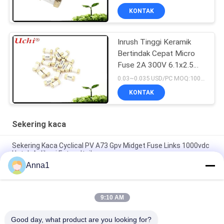
MENCAPAI CQC
KONTAK
Inrush Tinggi Keramik
Bertindak Cepat Micro
Fuse 2A 300V 6.1x2.5
Mm SSF1200
0.03~0.035 USD/PC MOQ:1000pcs
KONTAK
Sekering kaca
Sekering Kaca Cyclical PV A73 Gpv Midget Fuse Links 1000vdc
Untuk Aplikasi Fotovoltaik
Anna1
SMD1140 476 Seri Perlambatan Pukulan Permukaan Gunung
Pico Fuse 1A 250VAC 400VDC Untuk Lampu LED
9:10 AM
Tegangan Tinggi 5.500 Series Glass Tube Fuse 500V Time -
Lag Ceramic Fuse Untuk Power Supply
Good day, what product are you looking for?