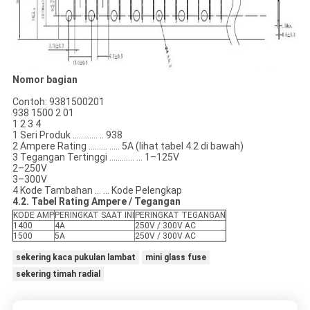
Nomor bagian
Contoh: 9381500201
938 1500 2 01
1 2 3 4
1 Seri Produk ………… .. 938
2 Ampere Rating ……… ..... 5A (lihat tabel 4.2 di bawah)
3 Tegangan Tertinggi ………… ... 1–125V
2–250V
3–300V
4 Kode Tambahan ... ... Kode Pelengkap
4.2.
Tabel Rating Ampere / Tegangan
KODE AMP
PERINGKAT SAAT INI
PERINGKAT TEGANGAN
1400
4A
250V / 300V AC
1500
5A
250V / 300V AC
sekering kaca pukulan lambat
mini glass fuse
sekering timah radial