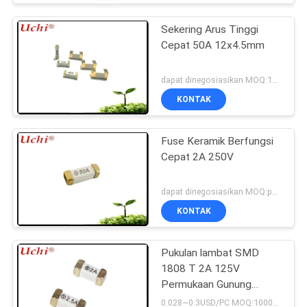
Sekering Arus Tinggi
Cepat 50A 12x4.5mm
dapat dinegosiasikan MOQ:1000pcs
KONTAK
Fuse Keramik Berfungsi
Cepat 2A 250V
dapat dinegosiasikan MOQ:potongan-potongan 2000
KONTAK
Pukulan lambat SMD
1808 T 2A 125V
Permukaan Gunung
Sekering UL cUL ROHS
0.028~0.3USD/PC MOQ:1000pcs