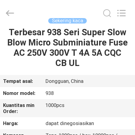
Guangdong
Uchi
Electronics
Co.,Ltd.
All
Sekering kaca
Rights
Reserved.
Terbesar 938 Seri Super Slow
RUMAH
Blow Micro Subminiature Fuse
PRODUK
AC 250V 300V T 4A 5A CQC
CB UL
PERTUNJUKAN
VR
Tempat asal:
Dongguan, China
Nomor model:
938
TENTANG
Kuantitas min
1000pcs
KAMI
Order:
Harga:
dapat dinegosiasikan
TUR