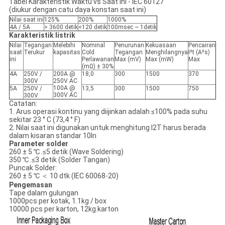
Tabel Karakteristik Waktu vs Saat Ini - IEC 60127
(diukur dengan catu daya konstan saat ini)
Nilai saat ini
125%
200%
1000%
4A / 5A
> 3600 detik
<120 detik
100msec ~ 1detik
Karakteristik listrik
Nilai
Tegangan
Melebihi
Nominal
Penurunan
Kekuasaan
Pencairan
saat
Terukur
kapasitas
Cold
Tegangan
Menghilangnya
I²t (A²s)
ini
Perlawanan
Max (mV)
Max (mW)
Max
(mΩ) ± 30%
4A
250V /
200A @
18,0
300
1500
370
300V
250V AC
100A @
5A
250V /
13,5
300
1500
750
300V AC
300V
Catatan:
1. Arus operasi kontinu yang diijinkan adalah ≤100% pada suhu
sekitar 23 ° C (73,4 ° F)
2. Nilai saat ini digunakan untuk menghitung I2T harus berada
dalam kisaran standar 10In
Parameter solder
260 ± 5 ℃ .≤5 detik (Wave Soldering)
350 ℃ .≤3 detik (Solder Tangan)
Puncak Solder:
260 ± 5 ℃ ＜ 10 dtk (IEC 60068-20)
Pengemasan
Tape dalam gulungan
1000pcs per kotak, 1.1kg / box
10000 pcs per karton, 12kg.karton