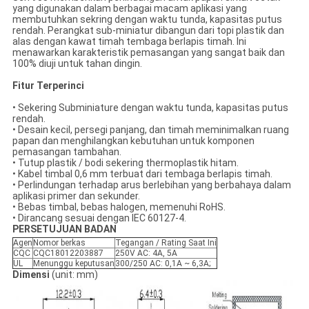
yang digunakan dalam berbagai macam aplikasi yang
membutuhkan sekring dengan waktu tunda, kapasitas putus
rendah. Perangkat sub-miniatur dibangun dari topi plastik dan
alas dengan kawat timah tembaga berlapis timah. Ini
menawarkan karakteristik pemasangan yang sangat baik dan
100% diuji untuk tahan dingin.
Fitur Terperinci
• Sekering Subminiature dengan waktu tunda, kapasitas putus
rendah.
• Desain kecil, persegi panjang, dan timah meminimalkan ruang
papan dan menghilangkan kebutuhan untuk komponen
pemasangan tambahan.
• Tutup plastik / bodi sekering thermoplastik hitam.
• Kabel timbal 0,6 mm terbuat dari tembaga berlapis timah.
• Perlindungan terhadap arus berlebihan yang berbahaya dalam
aplikasi primer dan sekunder.
• Bebas timbal, bebas halogen, memenuhi RoHS.
• Dirancang sesuai dengan IEC 60127-4.
PERSETUJUAN BADAN
Agen
Nomor berkas
Tegangan / Rating Saat Ini
CQC
CQC18012203887
250V AC: 4A, 5A
UL
Menunggu keputusan
300/250 AC: 0,1A ~ 6,3A;
Dimensi
(unit: mm)